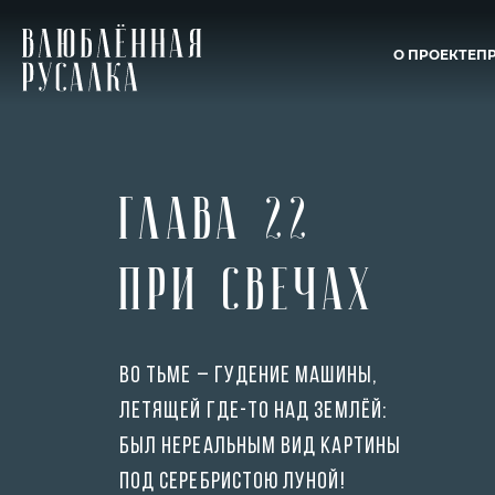
О ПРОЕКТЕ
П
Глава 22
При свечах
Во тьме – гудение машины,
летящей где-то над землёй:
был нереальным вид картины
под серебристою луной!