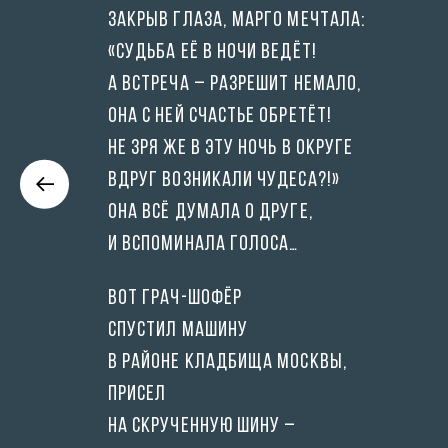
Закрыв глаза, маргО мечтАла:
«Судьба её в ночИ ведёт!
А встреча – разрешит немАло,
она с ней счастье обретёт!
Не зря же в эту ночь в окрУге
вдруг возникали чудеса?!»
Она всё думала о дрУге,
и вспоминала голосА…
Вот грач-шофёр
спустил машину
в районе кладбища Москвы,
присел
на скрученную шину –