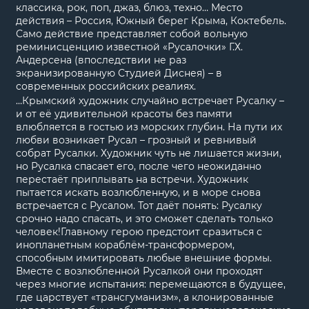
классика, рок, поп, джаз, блюз, техно… Место
действия – Россия, Южный берег Крыма, Коктебель.
Само действие представляет собой вольную
реминисценцию известной «Русалочки» Г.Х.
Андерсена (впоследствии не раз
экранизированную Студией Диснея) – в
современных российских реалиях.
…Крымский художник случайно встречает Русалку –
и от её удивительной красоты без памяти
влюбляется в гостью из морских глубин. На пути их
любви возникает Русал – грозный и ревнивый
собрат Русалки. Художник чуть не лишается жизни,
но Русалка спасает его, после чего неожиданно
перестаёт приплывать на встречи. Художник
пытается искать возлюбленную, и в море снова
встречается с Русалом. Тот даёт понять: Русалку
срочно надо спасать, и это сможет сделать только
человек!Главному герою предстоит сразиться с
инопланетным кораблём-трансформером,
способным имитировать любые внешние формы.
Вместе с возлюбленной Русалкой они проходят
через многие испытания: перемещаются в будущее,
где царствует «трансгуманизм», а клонированные