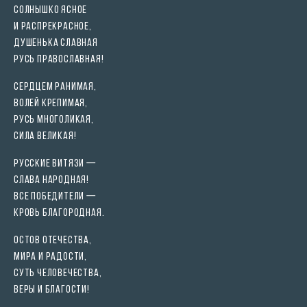
Солнышко ясное
И распрекрасное,
Душенька славная
Русь православная!
Сердцем ранимая,
Волей крепимая,
Русь многоликая,
Сила Великая!
Русские Витязи —
Слава народная!
Все Победители —
Кровь благородная.
Остов Отечества,
Мира и радости,
Суть человечества,
Веры и благости!